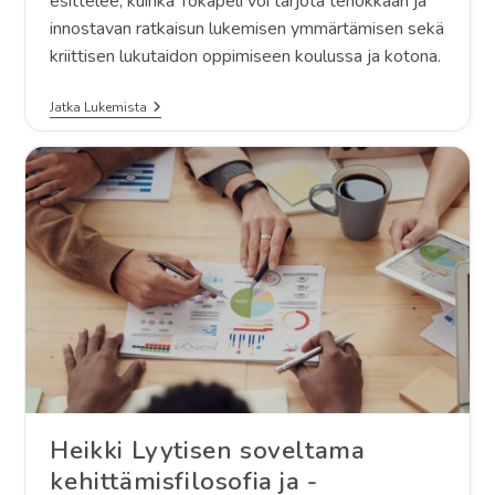
esittelee, kuinka Tokapeli voi tarjota tehokkaan ja
innostavan ratkaisun lukemisen ymmärtämisen sekä
kriittisen lukutaidon oppimiseen koulussa ja kotona.
Terveisiä
Jatka Lukemista
Tokapelin
Kehittäjältä
Heikki Lyytisen soveltama
kehittämisfilosofia ja -