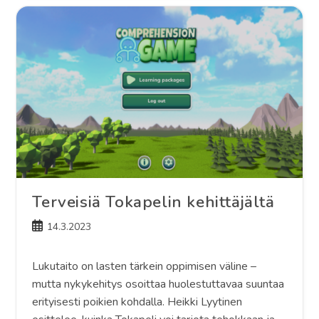
Unlocking
Literacy
For
All
Children
Terveisiä Tokapelin kehittäjältä
Artikkeli
14.3.2023
julkaistu:
Lukutaito on lasten tärkein oppimisen väline –
mutta nykykehitys osoittaa huolestuttavaa suuntaa
erityisesti poikien kohdalla. Heikki Lyytinen