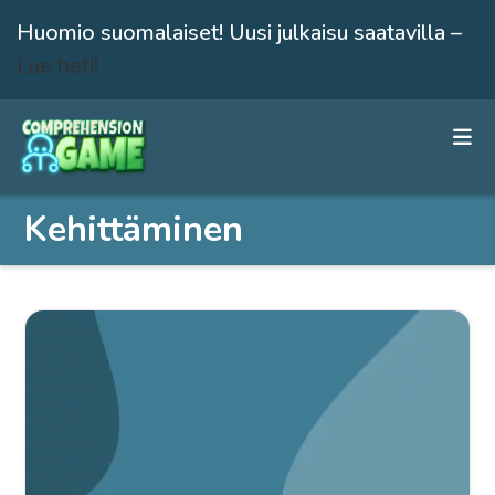
Huomio suomalaiset! Uusi julkaisu saatavilla –
Lue heti!
Siirry
suoraan
sisältöön
Kehittäminen