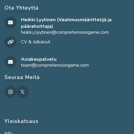
Ota Yhteyttä
Heikki Lyytinen (Vaatimusmäärittelijä ja
päärahoittaja)
heikki.j.lyytinen@comprehensiongame.com
Opens
in
CV & Julkaisut
your
application
Asiakaspalvelu
team@comprehensiongame.com
Opens
in
your
Seuraa Meitä
application
Yleiskatsaus
Info