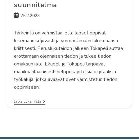
suunnitelma
Artikkeli
25.2.2023
julkaistu:
Tärkeintä on varmistaa, että lapset oppivat
lukemaan sujuvasti ja ymmärtämään lukemaansa
kriittisesti. Peruslukutaidon jälkeen Tokapeli auttaa
erottamaan olennaisen tiedon ja tukee tiedon
omaksumista. Ekapeli ja Tokapeli tarjoavat
maailmanlaajuisesti helppokäyttöisiä digitaalisia
työkaluja, jotka avaavat ovet varmistetun tiedon
oppimiseen.
Heikki
Jatka Lukemista
Lyytisen
Soveltama
Kehittämisfilosofia
Ja
-
Suunnitelma