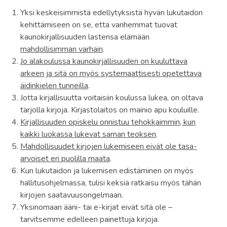
Yksi keskeisimmistä edellytyksistä hyvän lukutaidon
kehittämiseen on se, että vanhemmat tuovat
kaunokirjallisuuden lastensa elämään
mahdollisimman varhain
.
Jo alakoulussa kaunokirjallisuuden on kuuluttava
arkeen ja sitä on myös systemaattisesti opetettava
äidinkielen tunneilla
.
Jotta kirjallisuutta voitaisiin koulussa lukea, on oltava
tarjolla kirjoja. Kirjastolaitos on mainio apu kouluille.
Kirjallisuuden opiskelu onnistuu tehokkaimmin, kun
kaikki luokassa lukevat saman teoksen
.
Mahdollisuudet kirjojen lukemiseen eivät ole tasa-
arvoiset eri puolilla maata
.
Kun lukutaidon ja lukemisen edistäminen on myös
hallitusohjelmassa, tulisi keksiä ratkaisu myös tähän
kirjojen saatavuusongelmaan.
Yksinomaan ääni- tai e-kirjat eivät sitä ole –
tarvitsemme edelleen painettuja kirjoja.