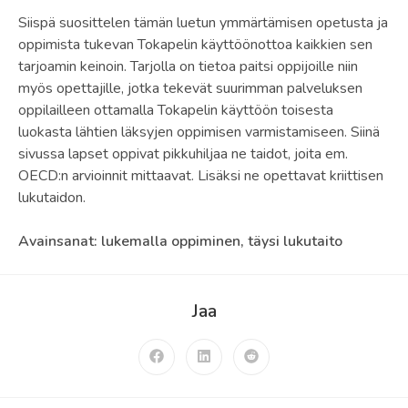
Siispä suosittelen tämän luetun ymmärtämisen opetusta ja
oppimista tukevan Tokapelin käyttöönottoa kaikkien sen
tarjoamin keinoin. Tarjolla on tietoa paitsi oppijoille niin
myös opettajille, jotka tekevät suurimman palveluksen
oppilailleen ottamalla Tokapelin käyttöön toisesta
luokasta lähtien läksyjen oppimisen varmistamiseen. Siinä
sivussa lapset oppivat pikkuhiljaa ne taidot, joita em.
OECD:n arvioinnit mittaavat. Lisäksi ne opettavat kriittisen
lukutaidon.
Avainsanat
:
lukemalla oppiminen
,
täysi lukutaito
Jaa
Share
this
content
Opens
Opens
Opens
in
in
in
a
a
a
new
new
new