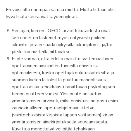
En voisi olla enempää samaa mieltä. Mutta listaan olisi
hyvä lisätä seuraavat täydennykset:
Sen ajan, kun em. OECD-arviot lukutaidosta ovat
laskeneet on laskenut myös erityisesti poikien
lukuinto, jota ei saada nykyisillä lukudiplomi- ja/tai
jätski-kannusteilla riittäväksi.
Ei ole varmaa, että edellä mainittu systemaattinen
opettaminen äidinkielen tunneilla onnistuisi
optimaalisesti, koska opettajakoulutuslaitoksilta ja
suomen kielen laitoksilta puuttuu mahdollisuus
opettaa asiaa tehokkaasti tarvittavan psykologisen
tiedon puutteen vuoksi. Yksi puute on luetun
ymmärtämisen arviointi, mikä onnistuisi helposti esim.
kaunokirjallisen, opetusohjelmaan liitetyn
(vaihtoehtoisista kirjoista lapsen valitseman) kirjan
ymmärtämisen ainekirjoituksella seuraamisesta.
Kuvattua menettelyä voi pitää tehokkaan