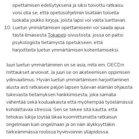
opettamisen edellytyksenä ja siksi toivottu ratkaisu
voisi olla se, että opetusohjelmiin lisätään toisella
luokalla joukko kirjoja, joista lapsi voi valita luettavan.
Luetun ymmärtämisen opettamiseen voi saada apua
tästä ilmaisesta
Tokapeli
-sivustosta, jossa on paitsi
psykologista tietämystä opetukseen, että
harjoitteita luetun ymmärtämisen kohentamiseksi.
Juuri luetun ymmärtäminen on se asia, mitä em. OECD:n
mittaukset arvioivat. Ja juuri se on akateemisen oppimisen
ydinvaatimus. Hyvän luetun ymmärtämisen harjoittaminen
alusta asti ratkaisee paljon lapsen tulevan elämän ohjausta
tukevasta tietämyksen hankkimisesta, joka samalla
vähentää sekä kouluaikaista että myöhempää työelämässä
kohdattavaa stressiä. Sen se tekee sitä kautta, että
tehokas lukija löytää liikaa kuormittumatta ratkaisun
ongelmaan kuin ongelmaan ja on näin älykkyyttäkin
tärkeämmässä roolissa hyvinvoinnin ylläpidossa.