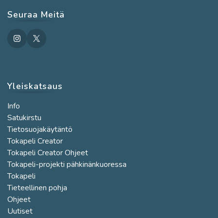
in
your
Seuraa Meitä
application
Yleiskatsaus
Info
Satukirstu
Tietosuojakäytäntö
Tokapeli Creator
Tokapeli Creator Ohjeet
Tokapeli-projekti pähkinänkuoressa
Tokapeli
Tieteellinen pohja
Ohjeet
Uutiset