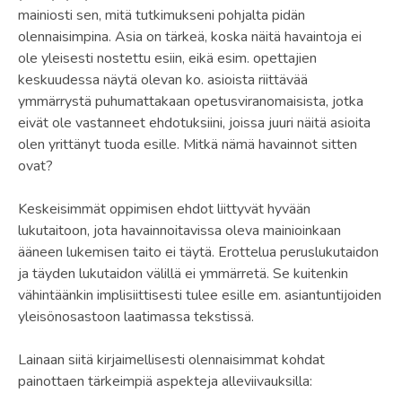
mainiosti sen, mitä tutkimukseni pohjalta pidän
olennaisimpina. Asia on tärkeä, koska näitä havaintoja ei
ole yleisesti nostettu esiin, eikä esim. opettajien
keskuudessa näytä olevan ko. asioista riittävää
ymmärrystä puhumattakaan opetusviranomaisista, jotka
eivät ole vastanneet ehdotuksiini, joissa juuri näitä asioita
olen yrittänyt tuoda esille. Mitkä nämä havainnot sitten
ovat?
Keskeisimmät oppimisen ehdot liittyvät hyvään
lukutaitoon, jota havainnoitavissa oleva mainioinkaan
ääneen lukemisen taito ei täytä. Erottelua peruslukutaidon
ja täyden lukutaidon välillä ei ymmärretä. Se kuitenkin
vähintäänkin implisiittisesti tulee esille em. asiantuntijoiden
yleisönosastoon laatimassa tekstissä.
Lainaan siitä kirjaimellisesti olennaisimmat kohdat
painottaen tärkeimpiä aspekteja alleviivauksilla: