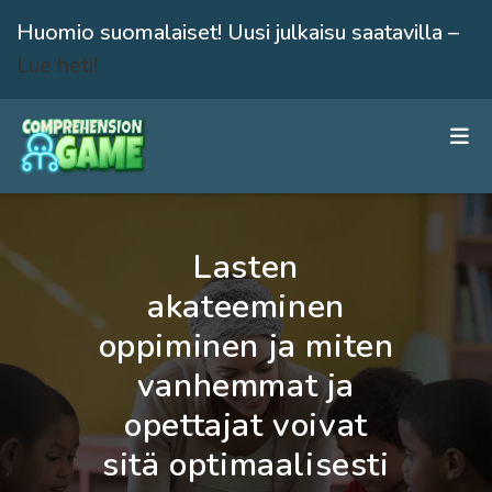
Huomio suomalaiset! Uusi julkaisu saatavilla –
Lue heti!
Siirry
suoraan
sisältöön
Lasten
akateeminen
oppiminen ja miten
vanhemmat ja
opettajat voivat
sitä optimaalisesti