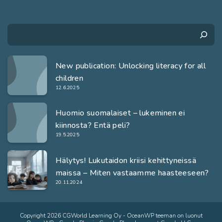
Search
New publication: Unlocking literacy for all
children
12.6.2025
Huomio suomalaiset – lukeminen ei
kiinnosta? Entä peli?
19.5.2025
Hälytys! Lukutaidon kriisi kehittyneissä
maissa – Miten vastaamme haasteeseen?
20.11.2024
Copyright 2026 CGWorld Learning Oy - OceanWP teeman on luonut