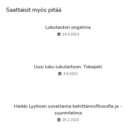
window
window
window
Saattaisit myös pitää
Lukutaidon ongelma
19.4.2024
Uusi luku lukutaitoon: Tokapeli
4.9.2023
Heikki Lyytisen soveltama kehittämisfilosofia ja -
suunnitelma
25.2.2023