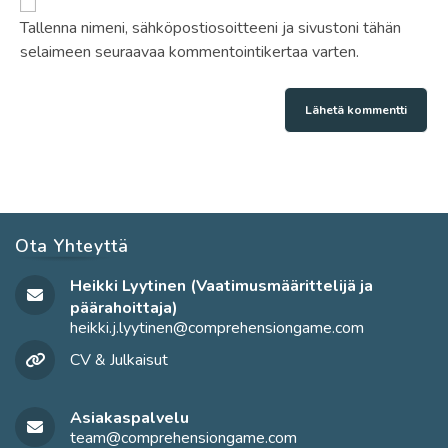
osoite/URL
(valinnainen)
Tallenna nimeni, sähköpostiosoitteeni ja sivustoni tähän
selaimeen seuraavaa kommentointikertaa varten.
Ota Yhteyttä
Heikki Lyytinen (Vaatimusmäärittelijä ja
päärahoittaja)
heikki.j.lyytinen@comprehensiongame.com
Opens
in
CV & Julkaisut
your
application
Asiakaspalvelu
team@comprehensiongame.com
Opens