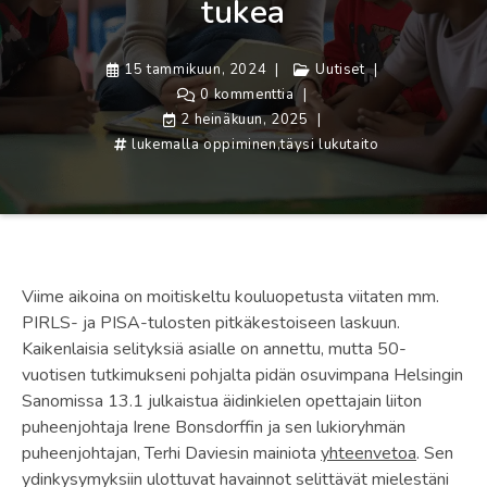
tukea
15 tammikuun, 2024
Uutiset
0 kommenttia
2 heinäkuun, 2025
lukemalla oppiminen
,
täysi lukutaito
Viime aikoina on moitiskeltu kouluopetusta viitaten mm.
PIRLS- ja PISA-tulosten pitkäkestoiseen laskuun.
Kaikenlaisia selityksiä asialle on annettu, mutta 50-
vuotisen tutkimukseni pohjalta pidän osuvimpana Helsingin
Sanomissa 13.1 julkaistua äidinkielen opettajain liiton
puheenjohtaja Irene Bonsdorffin ja sen lukioryhmän
puheenjohtajan, Terhi Daviesin mainiota
yhteenvetoa
. Sen
ydinkysymyksiin ulottuvat havainnot selittävät mielestäni